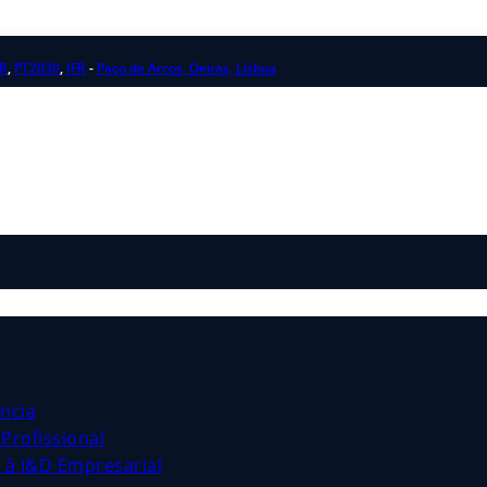
R
,
PT2030
,
IFR
-
Paço de Arcos, Oeiras, Lisboa
ncia
Profissional
s à I&D Empresarial