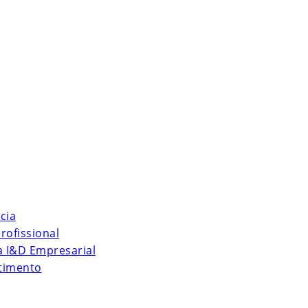
cia
rofissional
 à I&D Empresarial
stimento